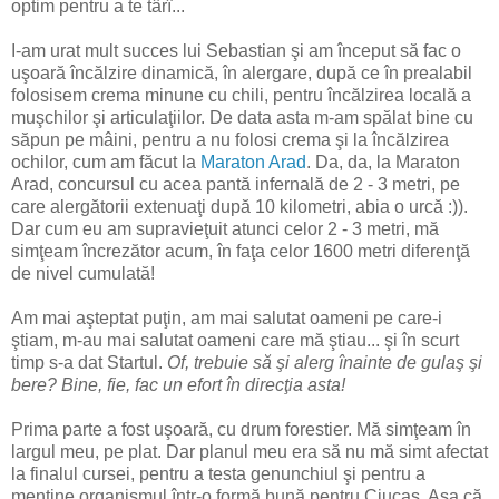
optim pentru a te târî...
I-am urat mult succes lui Sebastian şi am început să fac o
uşoară încălzire dinamică, în alergare, după ce în prealabil
folosisem crema minune cu chili, pentru încălzirea locală a
muşchilor şi articulaţiilor. De data asta m-am spălat bine cu
săpun pe mâini, pentru a nu folosi crema şi la încălzirea
ochilor, cum am făcut la
Maraton Arad
. Da, da, la Maraton
Arad, concursul cu acea pantă infernală de 2 - 3 metri, pe
care alergătorii extenuaţi după 10 kilometri, abia o urcă :)).
Dar cum eu am supravieţuit atunci celor 2 - 3 metri, mă
simţeam încrezător acum, în faţa celor 1600 metri diferenţă
de nivel cumulată!
Am mai aşteptat puţin, am mai salutat oameni pe care-i
ştiam, m-au mai salutat oameni care mă ştiau... şi în scurt
timp s-a dat Startul.
Of, trebuie să şi alerg înainte de gulaş şi
bere? Bine, fie, fac un efort în direcţia asta!
Prima parte a fost uşoară, cu drum forestier. Mă simţeam în
largul meu, pe plat. Dar planul meu era să nu mă simt afectat
la finalul cursei, pentru a testa genunchiul şi pentru a
menţine organismul într-o formă bună pentru Ciucaş. Aşa că