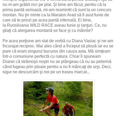
nu m-am grăbit nici pe plat. Şi bine am făcut, pentru că la
prima pantă serioasă, mi-am reamintit că sunt la un concurs
montan. Nu ţin minte ca la Maraton Arad să fi avut funie de
care să te prinzi pe acea pantă infernală. Ei bine,
la Runsilvania WILD RACE aveau funie şi lanţuri. Ce, nu
ştiaţi că alergarea montană se face şi cu mâinile?
Pe acea porţiune am stat de vorbă cu Diana Vasiac şi ne-am
încurajat reciproc. Mai ales când a început să plouă iar eu se
pare că eram singurul bucuros din cauza asta. Mă simţeam
într-o comuniune perfectă cu natura. Chiar îi spuneam
Dianei că strămoşii noştri nu se plângeau că nu au pelerină
când fugeau prin ploaie pentru a nu fi mâncaţi de urşi. Deci,
sigur ne descurcăm şi noi pe un traseu marcat...