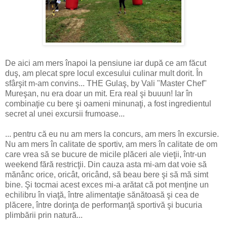
De aici am mers înapoi la pensiune iar după ce am făcut
duş, am plecat spre locul excesului culinar mult dorit. În
sfârşit m-am convins... THE Gulaş, by Vali "Master Chef"
Mureşan, nu era doar un mit. Era real şi buuun! Iar în
combinaţie cu bere şi oameni minunaţi, a fost ingredientul
secret al unei excursii frumoase...
... pentru că eu nu am mers la concurs, am mers în excursie.
Nu am mers în calitate de sportiv, am mers în calitate de om
care vrea să se bucure de micile plăceri ale vieţii, într-un
weekend fără restricţii. Din cauza asta mi-am dat voie să
mănânc orice, oricât, oricând, să beau bere şi să mă simt
bine. Şi tocmai acest exces mi-a arătat că pot menţine un
echilibru în viaţă, între alimentaţie sănătoasă şi cea de
plăcere, între dorinţa de performanţă sportivă şi bucuria
plimbării prin natură...