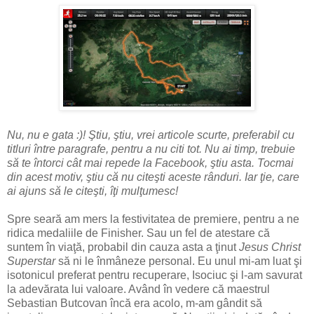
Nu, nu e gata :)! Ştiu, ştiu, vrei articole scurte, preferabil cu
titluri între paragrafe, pentru a nu citi tot. Nu ai timp, trebuie
să te întorci cât mai repede la Facebook, ştiu asta. Tocmai
din acest motiv, ştiu că nu citeşti aceste rânduri. Iar ţie, care
ai ajuns să le citeşti, îţi mulţumesc!
Spre seară am mers la festivitatea de premiere, pentru a ne
ridica medaliile de Finisher. Sau un fel de atestare că
suntem în viaţă, probabil din cauza asta a ţinut
Jesus Christ
Superstar
să ni le înmâneze personal. Eu unul mi-am luat şi
isotonicul preferat pentru recuperare, Isociuc şi l-am savurat
la adevărata lui valoare. Având în vedere că maestrul
Sebastian Butcovan încă era acolo, m-am gândit să