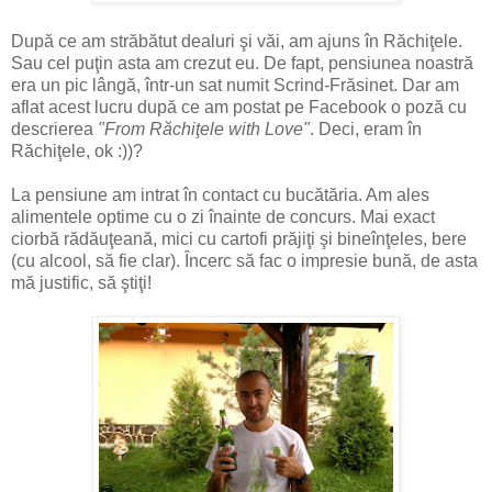
După ce am străbătut dealuri şi văi, am ajuns în Răchiţele.
Sau cel puţin asta am crezut eu. De fapt, pensiunea noastră
era un pic lângă, într-un sat numit Scrind-Frăsinet. Dar am
aflat acest lucru după ce am postat pe Facebook o poză cu
descrierea
"From Răchiţele with Love"
. Deci, eram în
Răchiţele, ok :))?
La pensiune am intrat în contact cu bucătăria. Am ales
alimentele optime cu o zi înainte de concurs. Mai exact
ciorbă rădăuţeană, mici cu cartofi prăjiţi şi bineînţeles, bere
(cu alcool, să fie clar). Încerc să fac o impresie bună, de asta
mă justific, să ştiţi!