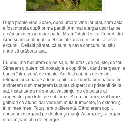
După ploaie vine Soare, după urcare vine iar plat, cam asta
a fost morala după prima pantă. Am mai alergat uşor iar pe
urcări am mers în mare parte. M-am întâlnit şi cu Robert, din
Arad şi am continuat cu el socializarea din timpul acestei
excursii. Ceilalţi păreau că sunt la ceva concurs, nu ştiu
unde să grăbeau aşa.
Eu unul mă bucuram de peisaje, de brazi, de pajişte, de tot.
Simţeam o puternică nostalgie a copilăriei, când mergeam la
bunici într-o zonă de munte. Am fost cuprins de emoţii,
retrăiam bucuria de a fi un copil care zburdă prin natură. Îmi
aminteam cum mergeam la cules ciuperci cu prietenii de la
sat. Instantaneu mi s-a activat simţul de detectare al
ciupercilor prin tufe, pe sub brazi. Acum nu am văzut hribi şi
gălbiori ca atunci dar vedeam mulă frumuseţe, în exterior şi
în mintea mea. Totuşi era o diferenţă. Când eram copil,
oboseam mergând pe dealuri şi munţi. Acum, deşi alergam,
mă simţeam plin de energie.