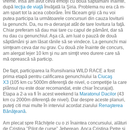
vreme. Însă am avut ceva emoţii cu două săptămâni înainte,
după
lecţia de viaţă
învăţată la Şiria. Problema nu era că m-
am spart tot la acea coborâre. Îmi făceam griji că nu voi
putea participa la următoarele concursuri din cauza loviturii
la genunchi. Da, nu m-a deranjat atât de tare lovitura la faţă.
Chiar preferam să dau mai tare cu capul de pământ, dar să
nu dau cu genunchiul. Aşa că, am luat o pauză de două
săptămâni şi am lăsat rănile să se vindece. La genunchi mai
simţeam ceva dar nu grav. Cu două zile înainte de concurs,
am alergat lejer 10 km şi nu am simţit vreo durere care să
mă oprească să particip.
De fapt, participarea la Runsilvania WILD RACE a fost
prima etapă pentru calificarea genunchiului la
Ciucaş
X3
(105 km cu 5000m diferenţă de nivel, o competiţie la care
plânsul nu este doar recomandat, este chiar încurajat).
Etapa a 2-a va fi în acest weekend la
Maratonul Dacilor
(43
km cu 2000m diferenţă de nivel). Dar despre aceste planuri,
puteţi citi mai multe în interviul acordat ziarului
Renaşterea
Bănăţeană
.
Am plecat spre Răchiţele cu o zi înaintea concursului, alături
de Cristina "Pilot de curse" Jeberean, Anca Cristina Petre şi