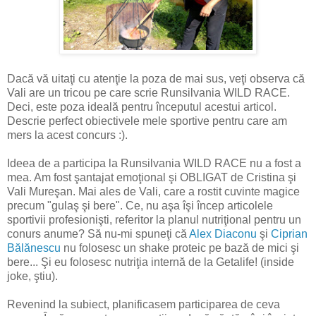
Dacă vă uitaţi cu atenţie la poza de mai sus, veţi observa că
Vali are un tricou pe care scrie Runsilvania WILD RACE.
Deci, este poza ideală pentru începutul acestui articol.
Descrie perfect obiectivele mele sportive pentru care am
mers la acest concurs :).
Ideea de a participa la Runsilvania WILD RACE nu a fost a
mea. Am fost şantajat emoţional şi OBLIGAT de Cristina şi
Vali Mureşan. Mai ales de Vali, care a rostit cuvinte magice
precum "gulaş şi bere". Ce, nu aşa îşi încep articolele
sportivii profesionişti, referitor la planul nutriţional pentru un
conurs anume? Să nu-mi spuneţi că
Alex Diaconu
şi
Ciprian
Bălănescu
nu folosesc un shake proteic pe bază de mici şi
bere... Şi eu folosesc nutriţia internă de la Getalife! (inside
joke, ştiu).
Revenind la subiect, planificasem participarea de ceva