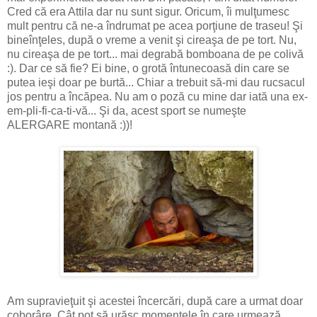
Cred că era Attila dar nu sunt sigur. Oricum, îi mulţumesc
mult pentru că ne-a îndrumat pe acea porţiune de traseu! Şi
bineînţeles, după o vreme a venit şi cireaşa de pe tort. Nu,
nu cireaşa de pe tort... mai degrabă bomboana de pe colivă
:). Dar ce să fie? Ei bine, o grotă întunecoasă din care se
putea ieşi doar pe burtă... Chiar a trebuit să-mi dau rucsacul
jos pentru a încăpea. Nu am o poză cu mine dar iată una ex-
em-pli-fi-ca-ti-vă... Şi da, acest sport se numeşte
ALERGARE montană :))!
Am supravieţuit şi acestei încercări, după care a urmat doar
coborâre. Cât pot să urăsc momentele în care urmează