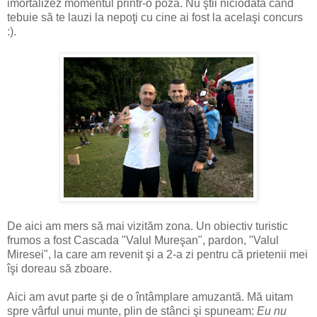
imortalizez momentul printr-o poză. Nu ştii niciodată când
tebuie să te lauzi la nepoţi cu cine ai fost la acelaşi concurs
:).
De aici am mers să mai vizităm zona. Un obiectiv turistic
frumos a fost Cascada "Valul Mureşan", pardon, "Valul
Miresei", la care am revenit şi a 2-a zi pentru că prietenii mei
îşi doreau să zboare.
Aici am avut parte şi de o întâmplare amuzantă. Mă uitam
spre vârful unui munte, plin de stânci şi spuneam:
Eu nu