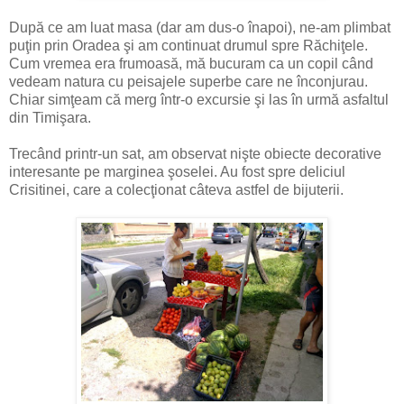
După ce am luat masa (dar am dus-o înapoi), ne-am plimbat
puţin prin Oradea şi am continuat drumul spre Răchiţele.
Cum vremea era frumoasă, mă bucuram ca un copil când
vedeam natura cu peisajele superbe care ne înconjurau.
Chiar simţeam că merg într-o excursie şi las în urmă asfaltul
din Timişara.
Trecând printr-un sat, am observat nişte obiecte decorative
interesante pe marginea şoselei. Au fost spre deliciul
Crisitinei, care a colecţionat câteva astfel de bijuterii.