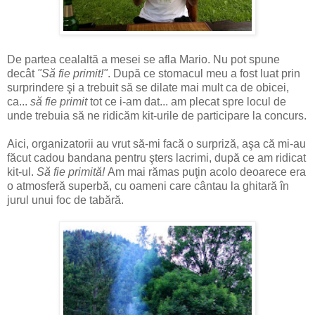
De partea cealaltă a mesei se afla Mario. Nu pot spune
decât
"Să fie primit!"
. După ce stomacul meu a fost luat prin
surprindere şi a trebuit să se dilate mai mult ca de obicei,
ca...
să fie primit
tot ce i-am dat... am plecat spre locul de
unde trebuia să ne ridicăm kit-urile de participare la concurs.
Aici, organizatorii au vrut să-mi facă o surpriză, aşa că mi-au
făcut cadou bandana pentru şters lacrimi, după ce am ridicat
kit-ul.
Să fie primită!
Am mai rămas puţin acolo deoarece era
o atmosferă superbă, cu oameni care cântau la ghitară în
jurul unui foc de tabără.