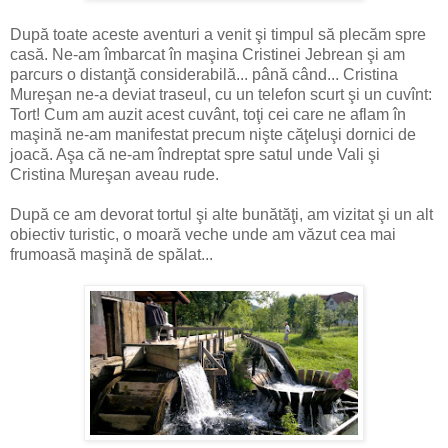
După toate aceste aventuri a venit şi timpul să plecăm spre
casă. Ne-am îmbarcat în maşina Cristinei Jebrean şi am
parcurs o distanţă considerabilă... până când... Cristina
Mureşan ne-a deviat traseul, cu un telefon scurt şi un cuvînt:
Tort! Cum am auzit acest cuvânt, toţi cei care ne aflam în
maşină ne-am manifestat precum nişte căţeluşi dornici de
joacă. Aşa că ne-am îndreptat spre satul unde Vali şi
Cristina Mureşan aveau rude.
După ce am devorat tortul şi alte bunătăţi, am vizitat şi un alt
obiectiv turistic, o moară veche unde am văzut cea mai
frumoasă maşină de spălat...