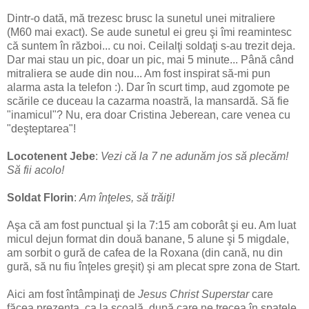
Dintr-o dată, mă trezesc brusc la sunetul unei mitraliere
(M60 mai exact). Se aude sunetul ei greu şi îmi reamintesc
că suntem în război... cu noi. Ceilalţi soldaţi s-au trezit deja.
Dar mai stau un pic, doar un pic, mai 5 minute... Până când
mitraliera se aude din nou... Am fost inspirat să-mi pun
alarma asta la telefon :). Dar în scurt timp, aud zgomote pe
scările ce duceau la cazarma noastră, la mansardă. Să fie
"inamicul"? Nu, era doar Cristina Jeberean, care venea cu
"deşteptarea"!
Locotenent Jebe
:
Vezi că la 7 ne adunăm jos să plecăm!
Să fii acolo!
Soldat Florin
:
Am înţeles, să trăiţi!
Aşa că am fost punctual şi la 7:15 am coborât şi eu. Am luat
micul dejun format din două banane, 5 alune şi 5 migdale,
am sorbit o gură de cafea de la Roxana (din cană, nu din
gură, să nu fiu înţeles greşit) şi am plecat spre zona de Start.
Aici am fost întâmpinaţi de
Jesus Christ Superstar
care
făcea prezenţa, ca la şcoală, după care ne trecea în spatele