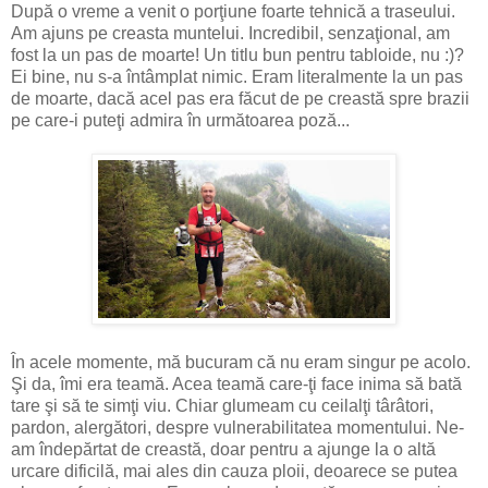
După o vreme a venit o porţiune foarte tehnică a traseului.
Am ajuns pe creasta muntelui. Incredibil, senzaţional, am
fost la un pas de moarte! Un titlu bun pentru tabloide, nu :)?
Ei bine, nu s-a întâmplat nimic. Eram literalmente la un pas
de moarte, dacă acel pas era făcut de pe creastă spre brazii
pe care-i puteţi admira în următoarea poză...
În acele momente, mă bucuram că nu eram singur pe acolo.
Şi da, îmi era teamă. Acea teamă care-ţi face inima să bată
tare şi să te simţi viu. Chiar glumeam cu ceilalţi târâtori,
pardon, alergători, despre vulnerabilitatea momentului. Ne-
am îndepărtat de creastă, doar pentru a ajunge la o altă
urcare dificilă, mai ales din cauza ploii, deoarece se putea