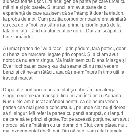
aluneca foarte uşor. Era acel gen de pantă pe care urcai cu
mâinile şi picioarele. Şi atunci, am avut parte de o
experienţă de care auzisem că se întâmplă doar la triatlon,
la proba de înot. Cum poziţia corpurilor noastre era similară
cu cea de la înot, era să-mi iau primul picior în gură de la
fata din faţă, când i-a alunecat pe noroi. Dar am scăpat cu
bine, amândoi.
A urmat partea de "wild race", prin pădure, fără poteci, doar
cu benzi de marcare, legate prin copaci. Şi aici am avut
noroc că nu eram singur. Mă întâlnisem cu Diana Miazga şi
Eva Hochbauer, care şi-au dat seama că nu mai vedem
benzi şi că ne-am rătăcit, aşa că ne-am întors în timp util la
traseul marcat.
După alte porţiuni cu urcări, plat şi coborâri, am alergat
singur o vreme iar mai spre final m-am întâlnit cu Adriana
Rusu. Ne-am bucrat amândoi pentru că de acum venea
partea cea mai grea a concursului, pe unde clar nu-ţi doreai
să fii singur. Mă refer la partea cu pantă abruptă, cu lanţuri
de care să te prinzi şi grote. Tot pe această porţiune, am avut
norocul să ne întâlnim cu un domn din Cluj, care părea mult
mai experimentat decât noi. Din păcate, i-am uitat numele.