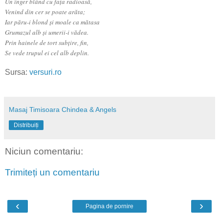
Un înger blând cu faţa radioasă,
Venind din cer se poate arăta;
Iar păru-i blond şi moale ca mătasa
Grumazul alb şi umerii-i vădea.
Prin hainele de tort subţire, fin,
Se vede trupul ei cel alb deplin.
Sursa:
versuri.ro
Masaj Timisoara Chindea & Angels
Distribuiți
Niciun comentariu:
Trimiteți un comentariu
‹
›
Pagina de pornire