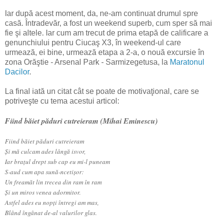
Iar după acest moment, da, ne-am continuat drumul spre
casă. Întradevăr, a fost un weekend superb, cum sper să mai
fie şi altele. Iar cum am trecut de prima etapă de calificare a
genunchiului pentru Ciucaş X3, în weekend-ul care
urmează, ei bine, urmează etapa a 2-a, o nouă excursie în
zona Orăştie - Arsenal Park - Sarmizegetusa, la
Maratonul
Dacilor
.
La final iată un citat cât se poate de motivaţional, care se
potriveşte cu tema acestui articol:
Fiind băiet păduri cutreieram (Mihai Eminescu)
Fiind băiet păduri cutreieram
Şi mă culcam ades lângă isvor,
Iar braţul drept sub cap eu mi-l puneam
S-aud cum apa sună-ncetişor:
Un freamăt lin trecea din ram în ram
Şi un miros venea adormitor.
Astfel ades eu nopţi întregi am mas,
Blând îngânat de-al valurilor glas.