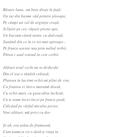
Răsare luna, -mi bate drept în faţă:
Un rai din basme văd printre pleoape,
Pe câmpi un val de arginţie ceaţă,
Sclipiri pe cer, văpaie preste ape,
Un bucium cântă tainic cu dulceaţă,
Sunând din ce în ce tot mai aproape...
Pe frunze-uscate sau prin naltul ierbii,
Părea c-aud venind în cete cerbii.
Alături teiul vechi mi se deshcide:
Din el ieşi o tânără crăiasă,
Pluteau în lacrimi ochii-mi plini de vise,
Cu fruntea ei într-o maramă deasă,
Cu ochii mari, cu gura-abia închisă;
Ca-n somn încet-încet pe frunze pasă,
Călcând pe vârful micului picior,
Veni alături, mă privi cu dor.
Şi ah, era atâta de frumoasă,
Cum numa-n vis o dată-n viaţa ta