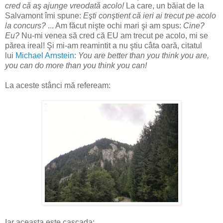
cred că aş ajunge vreodată acolo!
La care, un băiat de la
Salvamont îmi spune:
Eşti conştient că ieri ai trecut pe acolo
la concurs?
... Am făcut nişte ochi mari şi am spus:
Cine?
Eu?
Nu-mi venea să cred că EU am trecut pe acolo, mi se
părea ireal! Şi mi-am reamintit a nu ştiu câta oară, citatul
lui
Michael Arnstein
:
You are better than you think you are,
you can do more than you think you can!
La aceste stânci mă refeream:
Iar aceasta este cascada: