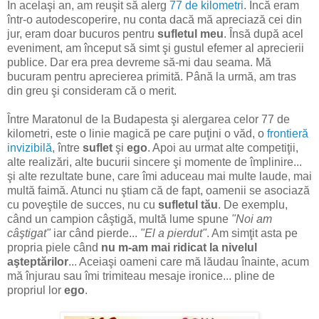
În acelaşi an, am reuşit să alerg
77 de kilometri
. Încă eram
într-o autodescoperire, nu conta dacă mă apreciază cei din
jur, eram doar bucuros pentru
sufletul meu
. Însă după acel
eveniment, am început să simt şi gustul efemer al aprecierii
publice. Dar era prea devreme să-mi dau seama. Mă
bucuram pentru aprecierea primită. Până la urmă, am tras
din greu şi consideram că o merit.
Între Maratonul de la Budapesta şi alergarea celor 77 de
kilometri, este o linie magică pe care puţini o văd, o
frontieră
invizibilă
, între
suflet
şi
ego
. Apoi au urmat alte competiţii,
alte realizări, alte bucurii sincere şi momente de împlinire...
şi alte rezultate bune, care îmi aduceau mai multe laude, mai
multă faimă. Atunci nu ştiam că de fapt, oamenii se asociază
cu poveştile de succes, nu cu
sufletul tău
. De exemplu,
când un campion câştigă, multă lume spune
"Noi am
câştigat"
iar când pierde...
"El a pierdut"
. Am simţit asta pe
propria piele când
nu m-am mai ridicat la nivelul
aşteptărilor
... Aceiaşi oameni care mă lăudau înainte, acum
mă înjurau sau îmi trimiteau mesaje ironice... pline de
propriul lor
ego
.