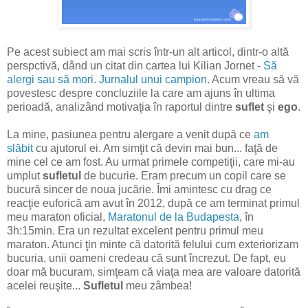
Pe acest subiect am mai scris într-un alt articol, dintr-o altă
perspctivă, dând un citat din cartea lui Kilian Jornet -
Să
alergi sau să mori. Jurnalul unui campion
. Acum vreau să vă
povestesc despre concluziile la care am ajuns în ultima
perioadă, analizând motivaţia în raportul dintre
suflet
şi
ego
.
La mine, pasiunea pentru alergare a venit după ce
am
slăbit
cu ajutorul ei. Am simţit că devin mai bun... faţă de
mine cel ce am fost. Au urmat primele competiţii, care mi-au
umplut
sufletul
de bucurie. Eram precum un copil care se
bucură sincer de noua jucărie. Îmi amintesc cu drag ce
reacţie euforică am avut în 2012, după ce am terminat primul
meu maraton oficial,
Maratonul de la Budapesta
, în
3h:15min. Era un rezultat excelent pentru primul meu
maraton. Atunci ţin minte că datorită felului cum exteriorizam
bucuria, unii oameni credeau că sunt încrezut. De fapt, eu
doar mă bucuram, simţeam că viaţa mea are valoare datorită
acelei reuşite...
Sufletul
meu zâmbea!