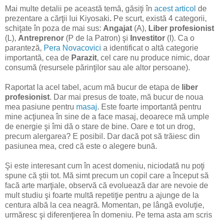
Mai multe detalii pe această temă, găsiţi în
acest articol
de
prezentare a cărţii lui Kiyosaki
.
Pe scurt, există 4 categorii,
schiţate în poza de mai sus:
Angajat
(A),
Liber profesionist
(L),
Antreprenor
(P de la Patron) şi
Investitor
(I). Ca o
paranteză,
Pera Novacovici
a identificat o altă categorie
importantă, cea de
Parazit
, cel care nu produce nimic, doar
consumă (resursele părinţilor sau ale altor persoane).
Raportat la acel tabel, acum mă bucur de etapa de
liber
profesionist
. Dar mai presus de toate, mă bucur de noua
mea pasiune pentru
masaj
. Este foarte importantă pentru
mine acţiunea în sine de a face masaj, deoarece mă umple
de energie şi îmi dă o stare de bine. Oare e tot un drog,
precum alergarea? E posibil. Dar dacă pot să trăiesc din
pasiunea mea, cred că este o alegere bună.
Şi este interesant cum în acest domeniu, niciodată nu poţi
spune că ştii tot. Mă simt precum un copil care a început să
facă arte marţiale, observă că evoluează dar are nevoie de
mult studiu şi foarte multă repetiţie pentru a ajunge de la
centura albă la cea neagră. Momentan, pe lângă evoluţie,
urmăresc şi diferenţierea în domeniu. Pe tema asta am scris