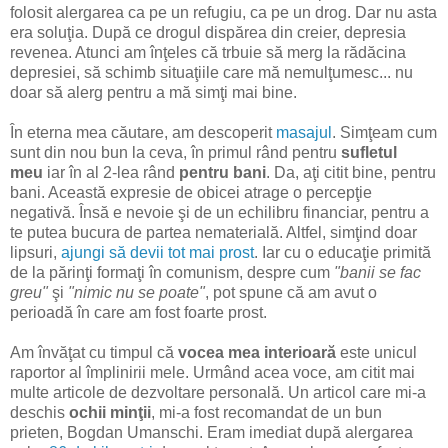
folosit alergarea ca pe un refugiu, ca pe un drog. Dar nu asta
era soluţia. După ce drogul dispărea din creier, depresia
revenea. Atunci am înţeles că trbuie să merg la rădăcina
depresiei, să schimb situaţiile care mă nemulţumesc... nu
doar să alerg pentru a mă simţi mai bine.
În eterna mea căutare, am descoperit
masajul
. Simţeam cum
sunt din nou bun la ceva, în primul rând pentru
sufletul
meu
iar în al 2-lea rând
pentru bani
. Da, aţi citit bine, pentru
bani. Această expresie de obicei atrage o percepţie
negativă. Însă e nevoie şi de un echilibru financiar, pentru a
te putea bucura de partea nematerială. Altfel, simţind doar
lipsuri,
ajungi să devii tot mai prost
. Iar cu o educaţie primită
de la părinţi formaţi în comunism, despre cum
"banii se fac
greu"
şi
"nimic nu se poate"
, pot spune că am avut o
perioadă în care am fost foarte prost.
Am învăţat cu timpul că
vocea mea interioară
este unicul
raportor al împlinirii mele. Urmând acea voce, am citit mai
multe articole de dezvoltare personală. Un articol care mi-a
deschis
ochii minţii
, mi-a fost recomandat de un bun
prieten, Bogdan Umanschi. Eram imediat după alergarea