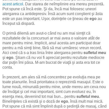
acest articol
. Dar starea de neîmplinire era mereu prezentă.
Pot spune că încă este. Şi da, încă mai folosesc uneori
alergarea ca antidepresiv. Însă acum sunt conştient şi ăsta
este un pas important. Uşor, dorinţele ce ţineau de
ego
au
început să dispară.
O primă dilemă am avut-o când nu am mai simţit că
rezultatele de la concursuri ar mai avea o valoare atât de
mare pentru mine. Implicit, anul acesta am participat doar
pentru a mă simţi bine, fără să mai urmăresc vreun record.
Aici cred că s-a tras linia între alergarea pentru
sufletul meu
şi
ego
. Ştiam că nu voi fi apreciat pentru rezultate mediocre
dar puţin îmi păsa. M-am bucrat de viaţă şi asta era tot ce
conta.
În prezent, am ales să mă concentrez pe evoluţia mea pe
toate planurile. Însă prioritatea o reprezintă masajul. Este o
lume nouă, minunată pentru mine, unde mereu am ceva nou
de învăţat şi cel mai important, simt cum evoluez eu, în
esenţa mea, devenind tot mai bun... pentru
sufletul meu
.
Bineînţeles că există şi o doză de
ego
, însă mult mai mică.
Pot spune că mă simt împlinit după o şedinţă de masaj, când