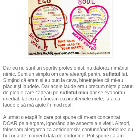
Dar eu nu sunt un sportiv profesionist, nu datorez nimănui
nimic. Sunt un simplu om care aleargă pentru
sufletul lui
.
Simţind că eram şi eu bun la ceva, bineînţeles că mi-au
plăcut şi laudele. Dar acele laude erau precum nişte picături
de ploaie care cădeau pe
sufletul meu
dar se evaporau
imediat. Iar eu rămâneam cu problemele mele, fără ca
laudele să mă ajute în mod real.
A urmat o etapă în care pot spune că m-am concentrat
DOAR pe alergare, ignorând alte aspecte ale vieţii. Alteori,
foloseam alergarea ca antidepresiv, confundând fericirea cu
bucuria de moment dată de endorfine. Pot spune că am