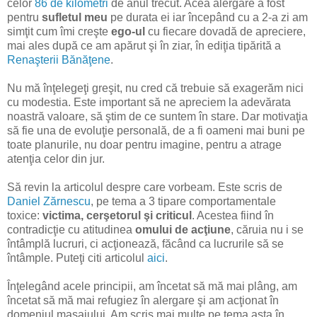
celor
86 de kilometri
de anul trecut. Acea alergare a fost
pentru
sufletul meu
pe durata ei iar începând cu a 2-a zi am
simţit cum îmi creşte
ego-ul
cu fiecare dovadă de apreciere,
mai ales după ce am apărut şi în ziar, în ediţia tipărită a
Renaşterii Bănăţene
.
Nu mă înţelegeţi greşit, nu cred că trebuie să exagerăm nici
cu modestia. Este important să ne apreciem la adevărata
noastră valoare, să ştim de ce suntem în stare. Dar motivaţia
să fie una de evoluţie personală, de a fi oameni mai buni pe
toate planurile, nu doar pentru imagine, pentru a atrage
atenţia celor din jur.
Să revin la articolul despre care vorbeam. Este scris de
Daniel Zărnescu
, pe tema a 3 tipare comportamentale
toxice:
victima, cerşetorul şi criticul
. Acestea fiind în
contradicţie cu atitudinea
omului de acţiune
, căruia nu i se
întâmplă lucruri, ci acţionează, făcând ca lucrurile să se
întâmple. Puteţi citi articolul
aici
.
Înţelegând acele principii, am încetat să mă mai plâng, am
încetat să mă mai refugiez în alergare şi am acţionat în
domeniul masajului. Am scris mai multe pe tema asta în