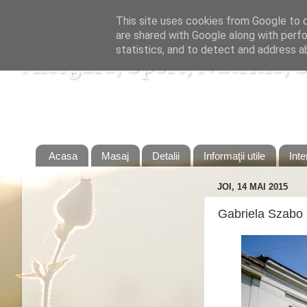
This site uses cookies from Google to de
are shared with Google along with perfo
statistics, and to detect and address a
Alergare, Sport, Nutritie, 
Alergare, Sport, Nutritie, Slabire, Dieta, Sanatate, 
Acasa
Masaj
Detalii
Informaţii utile
Inte
JOI, 14 MAI 2015
Gabriela Szabo 