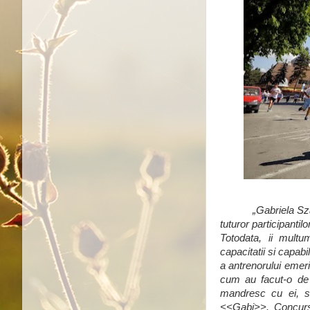
„Gabriela Sz
tuturor participantilo
Totodata, ii mult
capacitatii si capab
a antrenorului emer
cum au facut-o de n
mandresc cu ei, si
<<Gabi>>. Concursul