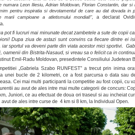
 se numara Leon Iliesiu, Adrian Moldovan, Florian Constantin, dar si m
mim pentru inspiratia si devotamentul de care au dat dovada in 
a declarat Ovidi
e marii campioane a atletismului mondial!",
a.
a pot fi lucruri mai minunate decat zambetele a sute de copii car
ioni! Dupa ziua de astazi sunt convins ca fiecare dintre ei is
iar sportul va deveni parte din viata acestor mici sportivi. Ga
, oamenii din Bistrita-Nasaud, si vreau sa o felicit ca in continu
stinut
Emil-Radu Moldovan, presedintele Consiliului Judetean B
petitiei „Gabriela Szabo RUNFEST” a trecut prin inima orasul
ma unei bucle de 2 kilometri, ce a fost parcursa o data sau de
easa. Cei mai multi participanti la competitie au fost copii, cu v
urentii au avut de ales intre mai multe categorii de concurs: Cop
km, Juniori, ce au efectuat de doua ori traseul si au incheiat cu
 avut de ales intre curse de 4 km si 8 km, la Individual Open.