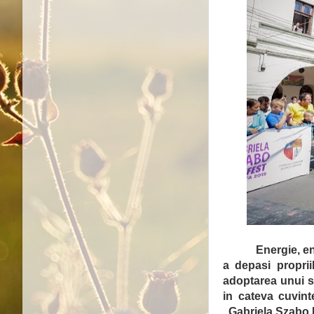
Energie, en
a depasi proprii
adoptarea unui st
in cateva cuvint
„Gabriela Szab