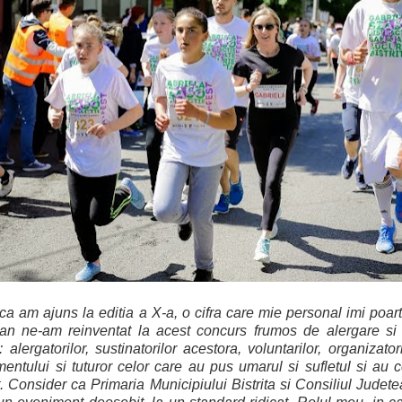
a am ajuns la editia a X-a, o cifra care mie personal imi poar
an ne-am reinventat la acest concurs frumos de alergare si
alergatorilor, sustinatorilor acestora, voluntarilor, organizatori
entului si tuturor celor care au pus umarul si sufletul si au co
 Consider ca Primaria Municipiului Bistrita si Consiliul Judet