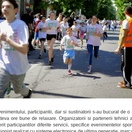
enimentului, participantii, dar si sustinatorii s-au bucurat de o
teva ore bune de relaxare. Organizatorii si partenerii tehnici 
 participantilor diferite servicii, specifice evenimentelor spo
ionist realizat cu sisteme electronice de ultima generatie, marca