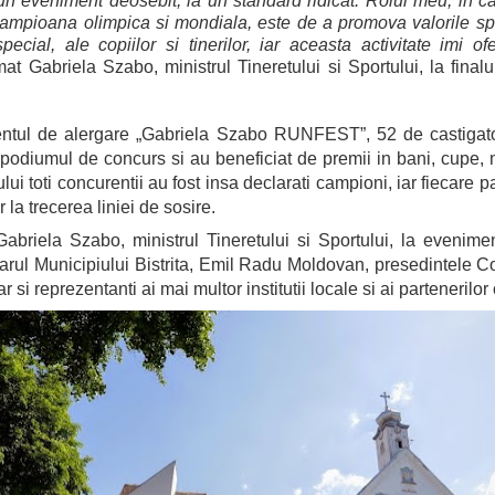
un eveniment deosebit, la un standard ridicat. Rolul meu, in ca
ampioana olimpica si mondiala, este de a promova valorile spor
special, ale copiilor si tinerilor, iar aceasta activitate imi
rmat Gabriela Szabo, ministrul Tineretului si Sportului, la finalu
tul de alergare „Gabriela Szabo RUNFEST”, 52 de castigatori,
 podiumul de concurs si au beneficiat de premii in bani, cupe, 
lui toti concurentii au fost insa declarati campioni, iar fiecare pa
 la trecerea liniei de sosire.
Gabriela Szabo, ministrul Tineretului si Sportului, la evenime
arul Municipiului Bistrita, Emil Radu Moldovan, presedintele C
r si reprezentanti ai mai multor institutii locale si ai partenerilor