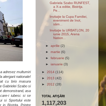
Gabriela Szabo RUNFEST,
a X-a editie, Bistriţa.
Pe...
Invitaţie la Cupa Familiei,
eveniment de înot,
sâm...
Invitaţie la URBATLON, 20
iunie 2015, Arena
Nation...
►
aprilie
(2)
►
martie
(6)
►
februarie
(5)
►
ianuarie
(3)
sa adresez multumiri
►
2014
(114)
la alergarii nationale!
►
2013
(42)
rat cu brio masura
►
2012
(28)
ce Gabrielei Szabo si
ent demonstrand, asa
 care-i iubesc si se
TOTAL AFIŞĂRI
i si Sportului este
1,117,203
in Bistrita. Printre