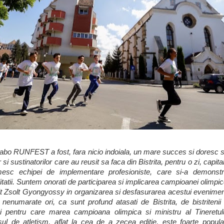
abo RUNFEST a fost, fara nicio indoiala, un mare succes si doresc 
r si sustinatorilor care au reusit sa faca din Bistrita, pentru o zi, capita
umesc echipei de implementare profesioniste, care si-a demonst
ilitatii. Suntem onorati de participarea si implicarea campioanei olimpi
it Zsolt Gyongyossy in organizarea si desfasurarea acestui evenim
enumarate ori, ca sunt profund atasati de Bistrita, de bistritenii
 pentru care marea campioana olimpica si ministru al Tineretulu
 de atletism, aflat la cea de a zecea editie, este foarte popular 