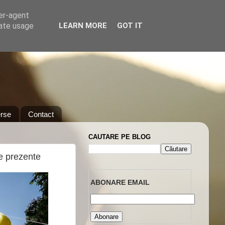
ser-agent
rate usage
LEARN MORE
GOT IT
rse
Contact
CAUTARE PE BLOG
e prezente
ABONARE EMAIL