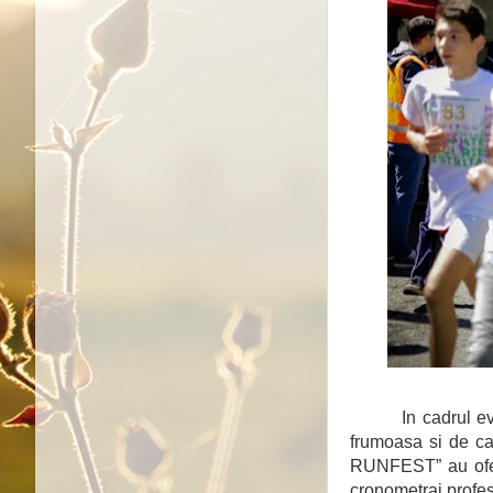
In cadrul ev
frumoasa si de ca
RUNFEST” au oferit
cronometraj profes