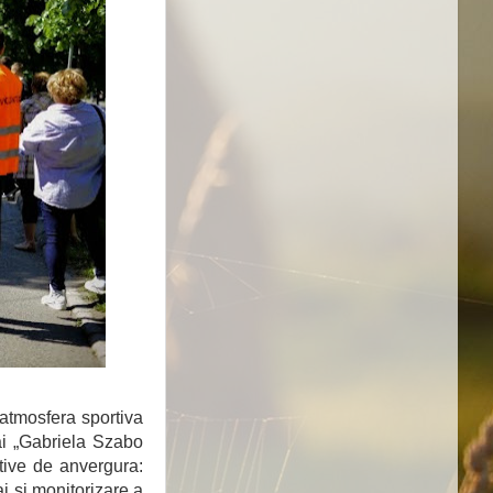
 atmosfera sportiva
ai „Gabriela Szabo
rtive de anvergura:
j si monitorizare a