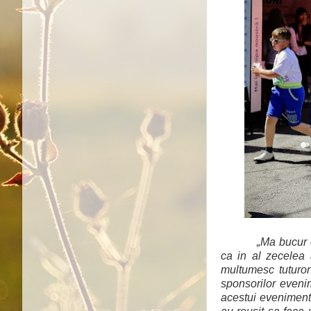
„Ma bucur c
ca in al zecelea 
multumesc tuturor: 
sponsorilor evenim
acestui eveniment.