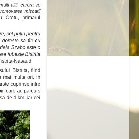
ulti altii, carora se
promovarea miscarii
u Cretu, primarul
e, cel putin pentru
i doreste sa fie cu
briela Szabo este o
are iubeste Bistrita
istrita-Nasaud.
ui Bistrita, fiind
 mai multe ori, in
arste cuprinse intre
ii, care au parcurs
rsa de 4 km, iar cei