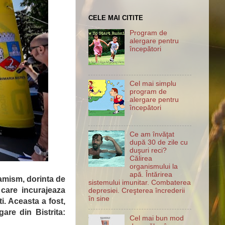
CELE MAI CITITE
Program de
alergare pentru
începători
Cel mai simplu
program de
alergare pentru
începători
Ce am învăţat
după 30 de zile cu
duşuri reci?
Călirea
organismului la
apă. Întărirea
namism, dorinta de
sistemului imunitar. Combaterea
 care incurajeaza
depresiei. Creşterea încrederii
în sine
i. Aceasta a fost,
are din Bistrita:
Cel mai bun mod