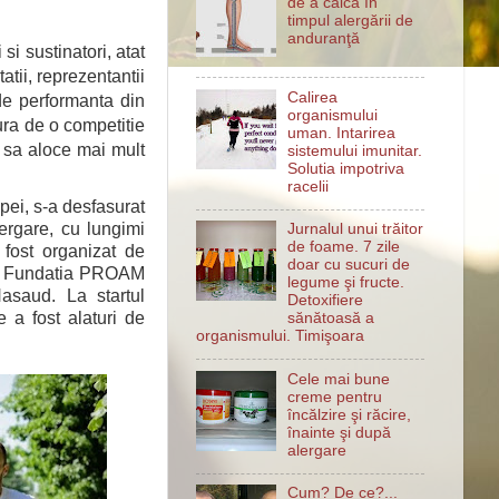
de a călca în
timpul alergării de
anduranţă
i sustinatori, atat
atii, reprezentantii
Calirea
 de performanta din
organismului
ucura de o competitie
uman. Intarirea
a sa aloce mai mult
sistemului imunitar.
Solutia impotriva
racelii
pei, s-a desfasurat
lergare, cu lungimi
Jurnalul unui trăitor
de foame. 7 zile
 fost organizat de
doar cu sucuri de
ici Fundatia PROAM
legume şi fructe.
asaud. La startul
Detoxifiere
 a fost alaturi de
sănătoasă a
organismului. Timişoara
Cele mai bune
creme pentru
încălzire şi răcire,
înainte şi după
alergare
Cum? De ce?...