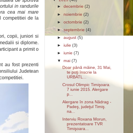
litatea de sportiva
tului in randurile
►
decembrie
(2)
 ofera cea mai mare
►
noiembrie
(2)
l competitiei de la
►
octombrie
(2)
►
septembrie
(4)
 copii, juniori si
►
august
(5)
medalii si diplome.
►
iulie
(3)
rticipant a primit o
►
iunie
(7)
▼
mai
(7)
nt au fost prezenti
Doar până mâine, 31 Mai,
onsiliului Judetean
te poţi înscrie la
URBATL...
 competitiei.
Crosul Olimpic Timişoara.
7 iunie 2015. Alergare
p...
Alergare în zona Nădrag -
Padeş, judeţul Timiş.
na...
Interviu Roxana Morun,
prezentatoare TVR
Timişoara...