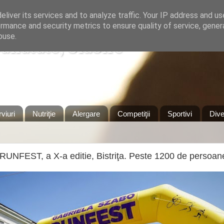
liver its services and to analyze traffic. Your IP address and u
rmance and security metrics to ensure quality of service, gene
buse.
Sanatate, Slabire
Timisoara
rviuri
Nutriţie
Alergare
Competiţii
Sportivi
Dive
RUNFEST, a X-a editie, Bistriţa. Peste 1200 de persoan