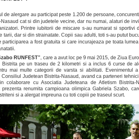
l de alergare au participat peste 1.200 de persoane, concurenti s
a-Nasaud cat si din judetele vecine, dar nu numai, alaturi de invit
rganizatori. Printre iubitorii de miscare s-au numarat si sportivi
ale tarii, dar si din strainatate. Copii sau adulti, toti s-au putut b
are participarea a fost gratuita si care incurajeaza pe toata lume
natatii.
 Szabo RUNFEST”
, care a avut loc pe 9 mai 2015, de Ziua Euro
i Bistrita pe un traseu de 2 kilometri si a inclus 6 curse de a
entru mai multe categorii de varsta si abilitati. Evenimentul a
 si Consiliul Judetean Bistrita-Nasaud, avand ca parteneri tehn
n colaborare cu Asociatia Judeteana de Atletism Bistrita-N
t prezenta renumita campioana olimpica Gabriela Szabo, care
triteni si a alergat impreuna cu toti copiii pe traseul scurt.