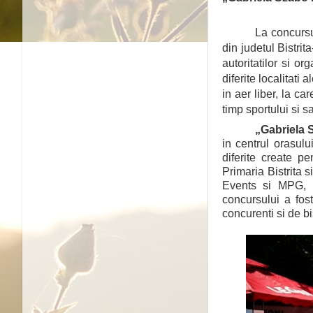
La concursu
din judetul Bistrit
autoritatilor si o
diferite localitati 
in aer liber, la c
timp sportului si sa
„Gabriela
in centrul orasulu
diferite create p
Primaria Bistrita
Events si MPG, i
concursului a fos
concurenti si de bis