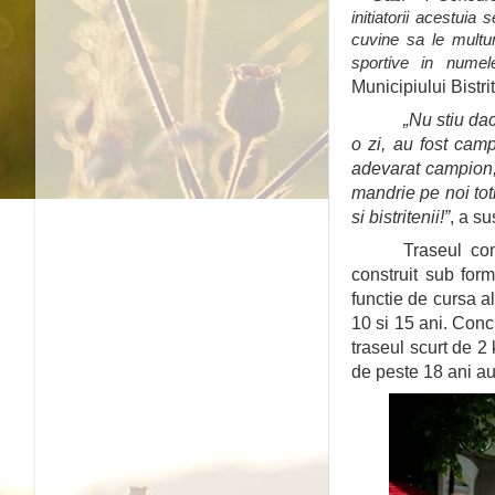
initiatorii acestuia
cuvine sa le multu
sportive in numel
Municipiului Bistrit
„Nu stiu dac
o zi, au fost camp
adevarat campion, 
mandrie pe noi toti
si bistritenii!”
, a su
Traseul com
construit sub for
functie de cursa al
10 si 15 ani. Conc
traseul scurt de 2 
de peste 18 ani au