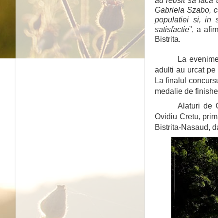
au reusit sa faca 
Gabriela Szabo, c
populatiei si, in 
satisfactie
”, a afi
Bistrita.
La evenimen
adulti au urcat pe
La finalul concursu
medalie de finisher
Alaturi de 
Ovidiu Cretu, prim
Bistrita-Nasaud, da