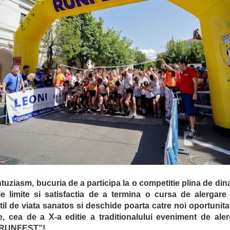
tuziasm, bucuria de a participa la o competitie plina de di
le limite si satisfactia de a termina o cursa de alergare
il de viata sanatos si deschide poarta catre noi oportunitat
e, cea de a X-a editie a traditionalului eveniment de alerg
o RUNFEST”!