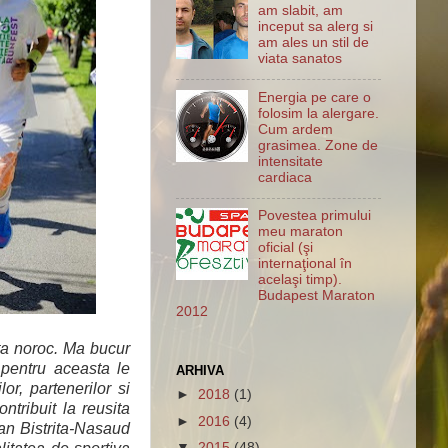
am slabit, am
inceput sa alerg si
am ales un stil de
viata sanatos
Energia pe care o
folosim la alergare.
Cum ardem
grasimea. Zone de
intensitate
cardiaca
Povestea primului
meu maraton
oficial (şi
internaţional în
acelaşi timp).
Budapest Maraton
2012
ta noroc. Ma bucur
 pentru aceasta le
ARHIVA
lor, partenerilor si
►
2018
(1)
ntribuit la reusita
►
2016
(4)
ean Bistrita-Nasaud
▼
2015
(48)