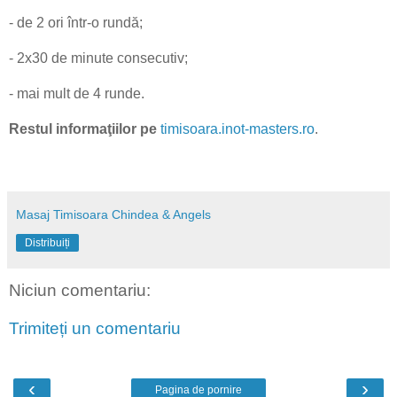
- de 2 ori într-o rundă;
- 2x30 de minute consecutiv;
- mai mult de 4 runde.
Restul informaţiilor pe
timisoara.inot-masters.ro
.
Masaj Timisoara Chindea & Angels
Distribuiți
Niciun comentariu:
Trimiteți un comentariu
‹
›
Pagina de pornire