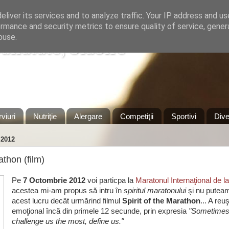
liver its services and to analyze traffic. Your IP address and u
rmance and security metrics to ensure quality of service, gene
buse.
Sanatate, Slabire
Timisoara
rviuri
Nutriţie
Alergare
Competiţii
Sportivi
Dive
2012
athon (film)
Pe
7 Octombrie 2012
voi particpa la
Maratonul Internaţional de 
acestea mi-am propus să intru în
spiritul maratonului
şi nu puteam
acest lucru decât urmărind filmul
Spirit of the Marathon
... A reu
emoţional încă din primele 12 secunde, prin expresia
"Sometimes
challenge us the most, define us."