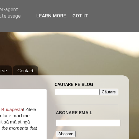
ser-agent
rate usage
LEARN MORE
GOT IT
rse
Contact
CAUTARE PE BLOG
la Budapesta
! Zilele
ABONARE EMAIL
 face mai bine
şit să mă atingă
 the moments that