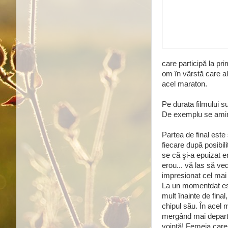
care participă la pri
om în vârstă care al
acel maraton.
Pe durata filmului s
De exemplu se amint
Partea de final este
fiecare după posibili
se că şi-a epuizat e
erou... vă las să ve
impresionat cel mai m
La un momentdat est
mult înainte de final
chipul său. În acel
mergând mai departe
voinţă! Femeia care 