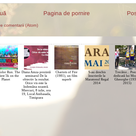
ouă
Pagina de pornire
Pos
e comentarii (Atom)
olor Run. The
Diana Amza prezintă
Chariots of Fire
S-au deschis
Trecător... Poe
iest 5k on the
seminarul De la
(1981), un film
înscrierile la
dedicată lui Mo
Planet
obiectiv la rezultat.
superb
Maratonul Regal
Gheorghe (193
Orice vis este la
2014
2015)
îndemâna noastră.
Miercuri, 8 iulie, ora
19, Local Ambasada,
Timişoara