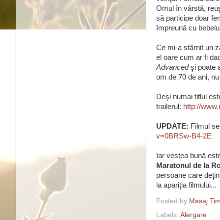
Omul în vârstă, reuş
să participe doar fe
împreună cu bebeluş
Ce mi-a stârnit un z
el oare cum ar fi d
Advanced
şi poate 
om de 70 de ani, nu
Deşi numai titlul est
trailerul:
http://www.
UPDATE:
Filmul se
v=0BRSw-B4-2E
Iar vestea bună est
Maratonul de la 
persoane care deţin 
la apariţia filmului...
Posted by
Masaj Tim
Labels:
Alergare