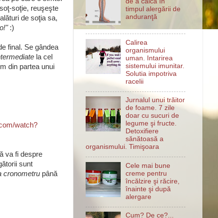
de a călca în
soţ-soţie, reuşeşte
timpul alergării de
anduranţă
lături de soţia sa,
o!"
:)
Calirea
 de final. Se gândea
organismului
ntermediate
la cel
uman. Intarirea
sistemului imunitar.
sm din partea unui
Solutia impotriva
racelii
Jurnalul unui trăitor
de foame. 7 zile
doar cu sucuri de
legume şi fructe.
.com/watch?
Detoxifiere
sănătoasă a
organismului. Timişoara
ă va fi despre
ătorii sunt
Cele mai bune
creme pentru
a cronometru
până
încălzire şi răcire,
înainte şi după
alergare
Cum? De ce?...