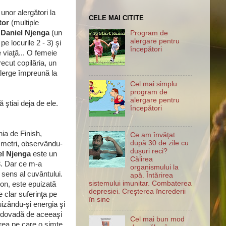
unor alergători la
CELE MAI CITITE
tor
(multiple
i
Daniel Njenga
(un
Program de
alergare pentru
locurile 2 - 3) şi
începători
e viaţă... O femeie
recut copilăria, un
alerge împreună la
Cel mai simplu
program de
alergare pentru
 ştiai deja de ele.
începători
nia de Finish,
Ce am învăţat
după 30 de zile cu
 metri, observându-
duşuri reci?
el Njenga
este un
Călirea
3. Dar ce m-a
organismului la
l sens al cuvântului.
apă. Întărirea
sistemului imunitar. Combaterea
on, este epuizată
depresiei. Creşterea încrederii
e clar suferinţa pe
în sine
izându-şi energia şi
d dovadă de aceeaşi
Cel mai bun mod
rea pe care o simte.