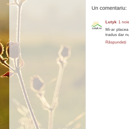
Un comentariu:
Lutyk
1 noi
Mi-ar placea
tradus dar n
Răspundeți