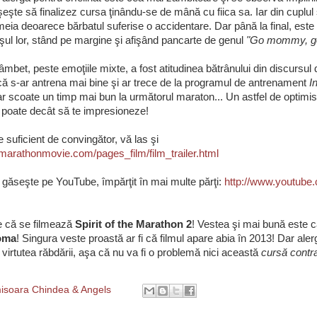
eşte să finalizez cursa ţinându-se de mână cu fiica sa. Iar din cuplul 
meia deoarece bărbatul suferise o accidentare. Dar până la final, este a
ul lor, stând pe margine şi afişând pancarte de genul
"Go mommy, g
âmbet, peste emoţiile mixte, a fost atitudinea bătrânului din discursul
acă s-ar antrena mai bine şi ar trece de la programul de antrenament
I
ar scoate un timp mai bun la următorul maraton... Un astfel de optimi
 poate decât să te impresioneze!
e suficient de convingător, vă las şi
marathonmovie.com/pages_film/film_trailer.html
 găseşte pe YouTube, împărţit în mai multe părţi:
http://www.youtube
e că se filmează
Spirit of the Marathon 2
! Vestea şi mai bună este c
Roma
! Singura veste proastă ar fi că filmul apare abia în 2013! Dar alerg
virtutea răbdării, aşa că nu va fi o problemă nici această
cursă contr
isoara Chindea & Angels