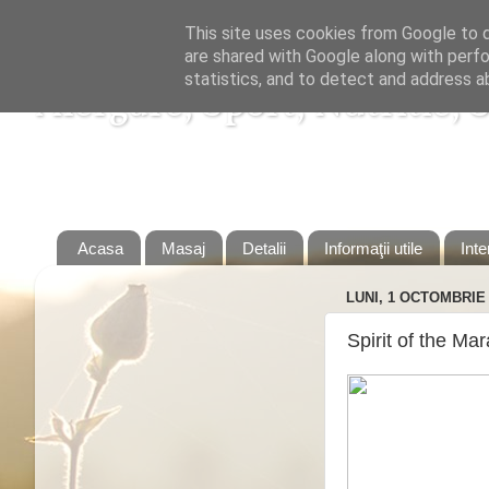
This site uses cookies from Google to de
are shared with Google along with perfo
statistics, and to detect and address a
Alergare, Sport, Nutritie, 
Alergare, Sport, Nutritie, Slabire, Dieta, Sanatate, 
Acasa
Masaj
Detalii
Informaţii utile
Inte
LUNI, 1 OCTOMBRIE 
Spirit of the Mar