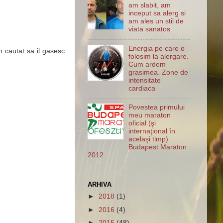
am slabit, am
inceput sa alerg si
am ales un stil de
viata sanatos
Energia pe care o
m cautat sa il gasesc
folosim la alergare.
Cum ardem
grasimea. Zone de
intensitate
cardiaca
Povestea primului
meu maraton
oficial (şi
internaţional în
acelaşi timp).
Budapest Maraton
2012
ARHIVA
►
2018
(1)
►
2016
(4)
►
2015
(48)