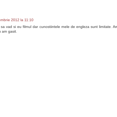
embrie 2012 la 11:10
 sa vad si eu filmul dar cunostiintele mele de engleza sunt limitate. A
u am gasit.