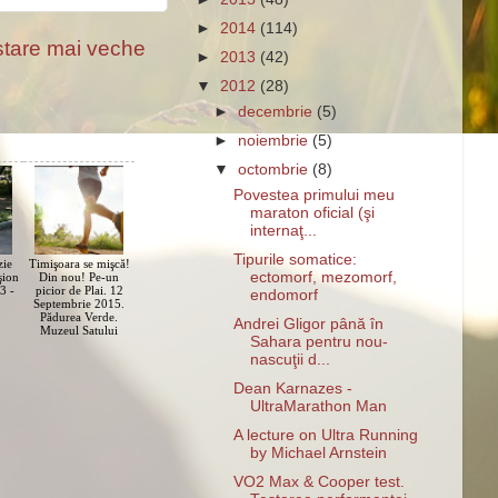
►
2014
(114)
tare mai veche
►
2013
(42)
▼
2012
(28)
►
decembrie
(5)
►
noiembrie
(5)
▼
octombrie
(8)
Povestea primului meu
maraton oficial (şi
internaţ...
Tipurile somatice:
zie
Timişoara se mişcă!
ectomorf, mezomorf,
şion
Din nou! Pe-un
3 -
picior de Plai. 12
endomorf
Septembrie 2015.
Pădurea Verde.
Andrei Gligor până în
Muzeul Satului
Sahara pentru nou-
nascuţii d...
Dean Karnazes -
UltraMarathon Man
A lecture on Ultra Running
by Michael Arnstein
VO2 Max & Cooper test.