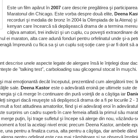
Este un film apărut în
2007
care descrie pregătirea şi participarea 
Maratonul din Chicago. Este vorba despre două elite,
Deena Kas
recorduri şi medalia de bronz în 2004 la Olimpiada de la Atena) ş
kenyan care încearcă să depăşească drama de a termina mereu pe 
câţiva amatori, trei indivizi şi un cuplu, cu poveşti extraordinare d
mul ei maraton, alta care adună fonduri pentru orfelinatul unde şi-a pet
eragă împreună cu fiica sa şi un cuplu soţ-soţie care şi-ar fi dorit să 
unt descrise unele aspecte legate de alergare însă le înţelegi doar dacă
eşte de "talking test", carboloading sau glicogenul stocat în muşchi.
 şi mai emoţionantă decât începutul, prezentând cum alergătorii trec li
tăţile sale.
Deena Kastor
este o adevărată eroină pe ultimele sute de
nergia şi că merge în continuare din pură voinţă de a câştiga iar
Dani
deţi singuri dacă reuşeşte să depăşescă drama de a fi pe locurile 2 - 
ult a fost atitudinea amatorilor, fiind şi ei adevăraţi eroi în adevăratu
e surprins un cadru superb în care femeia aflată la primul său marat
, merge puţin, îşi trage sufletul şi începe să alerge din nou, văzându-s
 moment a fost la acelaşi nivel eroic precum Deena Kastor, ambele epu
, una pentru a finaliza cursa, alta pentru a câştiga, dar ambele dân
alerga pentru orfelinat este cea mai zâmbitoare şi se observă împlini