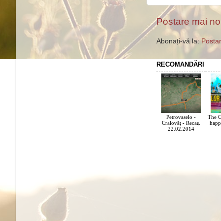
Postare mai n
Abonați-vă la:
Postar
RECOMANDĂRI
Petrovaselo -
The C
Cralovăţ - Recaş.
happ
22.02.2014