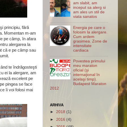
am slabit, am
inceput sa alerg si
am ales un stil de
viata sanatos
i principiu, fără
Energia pe care o
folosim la alergare.
testa. Momentan m-am
Cum ardem
le pe câmp, în afara
grasimea. Zone de
ntru alergarea la
intensitate
rent că e pe câmp sau
cardiaca
umit.
Povestea primului
meu maraton
ând te îndrăgosteşti
oficial (şi
cu ei la alergare, am
internaţional în
fixează excelent pe
acelaşi timp).
Budapest Maraton
a pe pingea se face
2012
e îi voi folosi mai
ARHIVA
►
2018
(1)
►
2016
(4)
►
2015
(48)