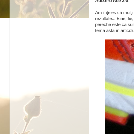
AdiZero Ace 3M
.
Am înţeles că mulţi
rezultate... Bine, fi
pereche este că sunt
tema asta în articol