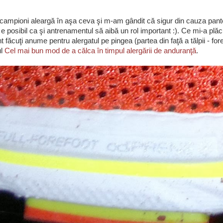
 campioni aleargă în aşa ceva şi m-am gândit că sigur din cauza panto
e, e posibil ca şi antrenamentul să aibă un rol important :). Ce mi-a plă
 făcuţi anume pentru alergatul pe pingea (partea din faţă a tălpii - for
ul
Cel mai bun mod de a călca în timpul alergării de anduranţă
.