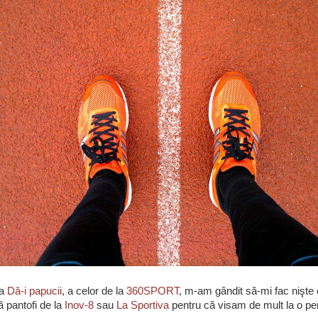
ia
Dă-i papucii
, a celor de la
360SPORT
, m-am gândit să-mi fac nişte
 pantofi de la
Inov-8
sau
La Sportiva
pentru că visam de mult la o p