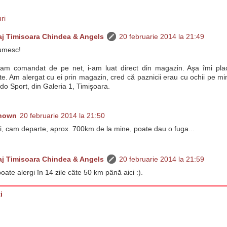
ri
j Timisoara Chindea & Angels
20 februarie 2014 la 21:49
umesc!
-am comandat de pe net, i-am luat direct din magazin. Aşa îmi plac
te. Am alergat cu ei prin magazin, cred că paznicii erau cu ochii pe min
do Sport, din Galeria 1, Timişoara.
nown
20 februarie 2014 la 21:50
, cam departe, aprox. 700km de la mine, poate dau o fuga...
j Timisoara Chindea & Angels
20 februarie 2014 la 21:59
oate alergi în 14 zile câte 50 km până aici :).
i