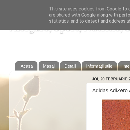
This site uses cookies from Google to de
are shared with Google along with perfo
statistics, and to detect and address a
Alergare, Sport, Nutritie, 
Alergare, Sport, Nutritie, Slabire, Dieta, Sanatate, 
Acasa
Masaj
Detalii
Informaţii utile
Inte
JOI, 20 FEBRUARIE 
Adidas AdiZero 