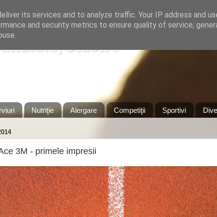
liver its services and to analyze traffic. Your IP address and u
rmance and security metrics to ensure quality of service, gene
buse.
Sanatate, Slabire
Timisoara
rviuri
Nutriţie
Alergare
Competiţii
Sportivi
Dive
2014
Ace 3M - primele impresii