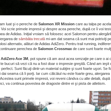
am luat şi o pereche de
Salomon XR Mission
care au talpa pe acelaş
e. Voi scrie primele impresii şi despre acea pereche, după ce îi voi 
ea de Adidas. Iniţial vroiam să folosesc acei Salomon pentru alergări
alergarea de
sâmbăta trecută
mi-am dat seama că sunt mai potriviţi pe
folosi alternativ, alături de Adidas AdiZero. Pentru trail running, indife
n continuare perechea de
Salomon Crossmax
de care sunt foarte mulţ
 AdiZero Ace 3M
, pot spune că am avut acea senzaţie pe care o ai c
i te bucuri să vezi că nu a fost doar o impresie greşită. Când am ieşit 
 perfect. Sunt făcuţi dintr-un material subţire şi sunt foarte uşori. Se 
-ţi dai seama că îi porţi. Iar cum călcâiul nu este foarte greu, alergare
 Acestea sunt primele impresii, voi reveni cândva cu alte detalii, după c
ci, va continua povestea de dragoste dintre ei şi pista de atletism.