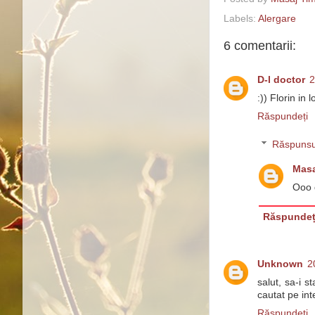
Labels:
Alergare
6 comentarii:
D-l doctor
2
:)) Florin in 
Răspundeți
Răspunsu
Masa
Ooo d
Răspundeț
Unknown
2
salut, sa-i 
cautat pe int
Răspundeți