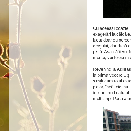
Cu aceeaşi ocazie, 
exagerări la călcâi
jucat doar cu perech
oraşului, dar după 
pistă. Aşa că îi voi 
munte, voi folosi î
Revenind la
Adidas
la prima vedere... ş
simţit cum totul este
picior, încât nici nu
într-un mod natural.
mult timp. Până atun