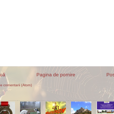
ouă
Pagina de pornire
Pos
e comentarii (Atom)