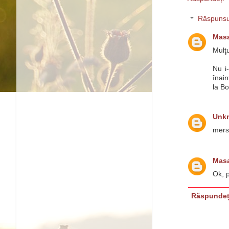
Răspunsu
Masa
Mulţ
Nu i
înain
la Bo
Unk
mersi
Masa
Ok, p
Răspundeț