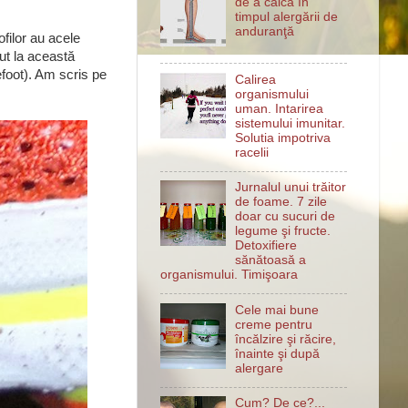
de a călca în
timpul alergării de
anduranţă
filor au acele
cut la această
efoot). Am scris pe
Calirea
organismului
uman. Intarirea
sistemului imunitar.
Solutia impotriva
racelii
Jurnalul unui trăitor
de foame. 7 zile
doar cu sucuri de
legume şi fructe.
Detoxifiere
sănătoasă a
organismului. Timişoara
Cele mai bune
creme pentru
încălzire şi răcire,
înainte şi după
alergare
Cum? De ce?...