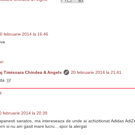
0 februarie 2014 la 16:46
love
ri
j Timisoara Chindea & Angels
20 februarie 2014 la 21:41
a :))!
i
0 februarie 2014 la 20:39
stapanesti sanatos, ma intereseaza de unde ai achizitionat Adidas Adi
ern si nu am gasit mare lucru....spor la alergat