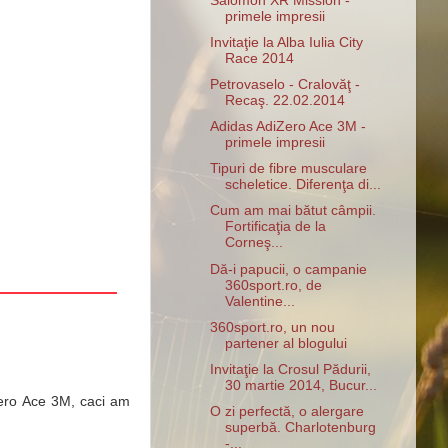
Salomon XR Mission -
primele impresii
Invitaţie la Alba Iulia City
Race 2014
Petrovaselo - Cralovăţ -
Recaş. 22.02.2014
Adidas AdiZero Ace 3M -
primele impresii
Tipuri de fibre musculare
scheletice. Diferenţa di...
Cum am mai bătut câmpii.
Fortificaţia de la
Corneş...
Dă-i papucii, o campanie
360sport.ro, de
Valentine...
360sport.ro, un nou
partener al blogului
Invitaţie la Crosul Pădurii,
30 martie 2014, Bucur...
Zero Ace 3M, caci am
O zi perfectă, o alergare
superbă. Charlotenburg
-...