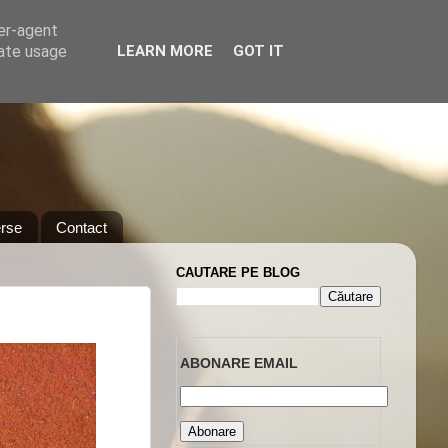
ser-agent
rate usage
LEARN MORE
GOT IT
rse
Contact
CAUTARE PE BLOG
ABONARE EMAIL