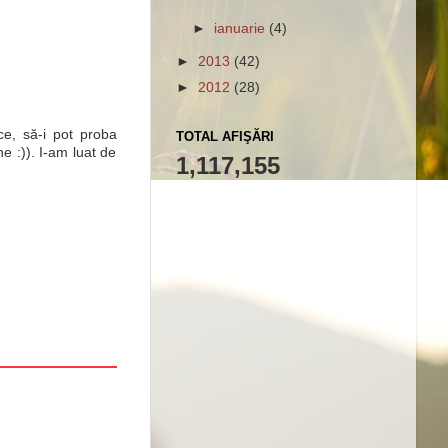
►
ianuarie
(4)
►
2013
(42)
►
2012
(28)
e, să-i pot proba
TOTAL AFIŞĂRI
e :)). I-am luat de
1,117,155