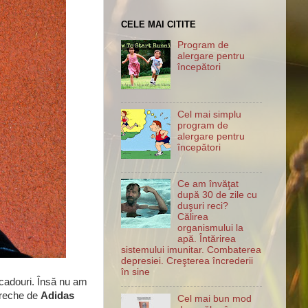
CELE MAI CITITE
Program de
alergare pentru
începători
Cel mai simplu
program de
alergare pentru
începători
Ce am învăţat
după 30 de zile cu
duşuri reci?
Călirea
organismului la
apă. Întărirea
sistemului imunitar. Combaterea
depresiei. Creşterea încrederii
în sine
 cadouri. Însă nu am
ereche de
Adidas
Cel mai bun mod