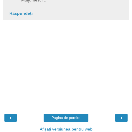
Răspundeți
‹
›
Pagina de pornire
Afișați versiunea pentru web