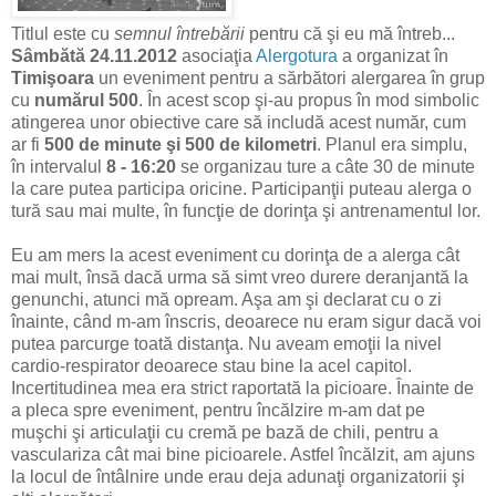
Titlul este cu
semnul întrebării
pentru că şi eu mă întreb...
Sâmbătă 24.11.2012
asociaţia
Alergotura
a organizat în
Timişoara
un eveniment pentru a sărbători alergarea în grup
cu
numărul 500
. În acest scop şi-au propus în mod simbolic
atingerea unor obiective care să includă acest număr, cum
ar fi
500 de minute şi 500 de kilometri
. Planul era simplu,
în intervalul
8 - 16:20
se organizau ture a câte 30 de minute
la care putea participa oricine. Participanţii puteau alerga o
tură sau mai multe, în funcţie de dorinţa şi antrenamentul lor.
Eu am mers la acest eveniment cu dorinţa de a alerga cât
mai mult, însă dacă urma să simt vreo durere deranjantă la
genunchi, atunci mă opream. Aşa am şi declarat cu o zi
înainte, când m-am înscris, deoarece nu eram sigur dacă voi
putea parcurge toată distanţa. Nu aveam emoţii la nivel
cardio-respirator deoarece stau bine la acel capitol.
Incertitudinea mea era strict raportată la picioare. Înainte de
a pleca spre eveniment, pentru încălzire m-am dat pe
muşchi şi articulaţii cu cremă pe bază de chili, pentru a
vasculariza cât mai bine picioarele. Astfel încălzit, am ajuns
la locul de întâlnire unde erau deja adunaţi organizatorii şi