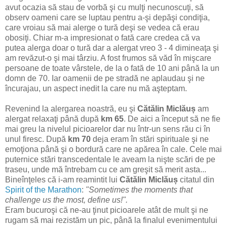
avut ocazia să stau de vorbă şi cu mulţi necunoscuţi, să
observ oameni care se luptau pentru a-şi depăşi condiţia,
care vroiau să mai alerge o tură deşi se vedea că erau
obosiţi. Chiar m-a impresionat o fată care credea că va
putea alerga doar o tură dar a alergat vreo 3 - 4 dimineaţa şi
am revăzut-o şi mai târziu. A fost frumos să văd în mişcare
persoane de toate vârstele, de la o fată de 10 ani până la un
domn de 70. Iar oamenii de pe stradă ne aplaudau şi ne
încurajau, un aspect inedit la care nu mă aşteptam.
Revenind la alergarea noastră, eu şi
Cătălin Miclăuș
am
alergat relaxaţi până după
km 65
. De aici a început să ne fie
mai greu la nivelul picioarelor dar nu într-un sens rău ci în
unul firesc. După
km 70
deja eram în stări spirituale şi ne
emoţiona până şi o bordură care ne apărea în cale. Cele mai
puternice stări transcedentale le aveam la nişte scări de pe
traseu, unde mă întrebam cu ce am greşit să merit asta...
Bineînţeles că i-am reamintit lui
Cătălin Miclăuș
citatul din
Spirit of the Marathon
:
"Sometimes the moments that
challenge us the most, define us!".
Eram bucuroşi că ne-au ţinut picioarele atât de mult şi ne
rugam să mai rezistăm un pic, până la finalul evenimentului