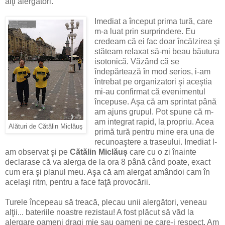
alţi alergători.
Imediat a început prima tură, care
m-a luat prin surprindere. Eu
credeam că ei fac doar încălzirea şi
stăteam relaxat să-mi beau băutura
isotonică. Văzând că se
îndepărtează în mod serios, i-am
întrebat pe organizatori şi aceştia
mi-au confirmat că evenimentul
începuse. Aşa că am sprintat până
am ajuns grupul. Pot spune că m-
am integrat rapid, la propriu. Acea
Alături de Cătălin Miclăuş
primă tură pentru mine era una de
recunoaştere a traseului. Imediat l-
am observat şi pe
Cătălin Miclăuș
care cu o zi înainte
declarase că va alerga de la ora 8 până când poate, exact
cum era şi planul meu. Aşa că am alergat amândoi cam în
acelaşi ritm, pentru a face faţă provocării.
Turele începeau să treacă, plecau unii alergători, veneau
alţii... bateriile noastre rezistau! A fost plăcut să văd la
alergare oameni dragi mie sau oameni pe care-i respect. Am