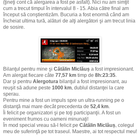
(ţineţi cont că alergarea a fost pe asfalt). Nici nu am simţit
cum a trecut timpul în intervalul 8 - 15. Abia către final am
început să conştientizăm. Bucuria a fost enormă când am
încheiat ultima tură, alături de alţi alergători şi am trecut linia
de sosire.
Bilanţul pentru mine şi
Cătălin Miclăuș
a fost impresionant.
Am alergat fiecare câte
77,57 km
timp de
8h:23:35
.
Dar şi pentru
Alergotura
bilanţul a fost impresionant, au
reuşit să adune peste
1000 km
, dublul distanţei la care
sperau.
Pentru mine a fost un impuls spre un ultra-running pe o
distanţă mai mare decât precedenta de
52,4 km
.
Îi felicit pe organizatori şi pe toţi participanţii. A fost un
eveniment frumos cu oameni minunaţi!
În mod special vreau să-l felicit pe
Cătălin Miclăuș
, colegul
meu de suferinţă pe tot traseul. Maestre, ai tot respectul meu!