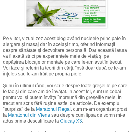
Pe viitor, vizualizez acest blog având nucleele principale în
alergare şi masaj dar în acelaşi timp, oferind informaţii
despre sănătate şi dezvoltare personală. Dar această latura
va fi axată strict pe experienţele mele de viaţă şi pe
depăşirea blocajelor mentale pe care le-am avut în trecut.
Voi face şi referiri la teorii din cărţi, însă doar după ce le-am
înţeles sau le-am trăit pe propria piele.
Şi nu în ultimul rând, voi scrie despre toate greşelile pe care
le fac şi din care am de învăţat. În acest fel, sunt un cobai
pentru voi şi putem învăţa împreună din greşelile mele. În
trecut am scris fără ruşine astfel de articole. De exemplu,
"surpriza" de la
Maratonul Regal
, cum m-am organizat prost
la
Maratonul din Viena
sau despre cum lipsa de somn mi-a
adus prima descalificare la
Ciucaş X3
.