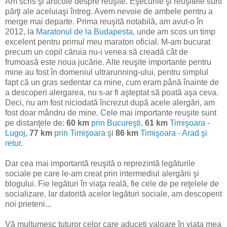
Am scris şi articole despre reuşite. Eşecurile şi reuşitele sunt
părţi ale aceluiaşi întreg. Avem nevoie de ambele pentru a
merge mai departe. Prima reuşită notabilă, am avut-o în
2012, la
Maratonul de la Budapesta
, unde am scos un timp
excelent pentru primul meu maraton oficial. M-am bucurat
precum un copil căruia nu-i venea să creadă cât de
frumoasă este noua jucărie. Alte reuşite importante pentru
mine au fost în domeniul ultrarunning-ului, pentru simplul
fapt că un gras sedentar ca mine, cum eram până înainte de
a descoperi alergarea, nu s-ar fi aşteptat să poată aşa ceva.
Deci, nu am fost niciodată încrezut după acele alergări, am
fost doar mândru de mine. Cele mai importante reuşite sunt
pe distanţele de:
60 km
prin Bucureşti
,
61 km
Timişoara -
Lugoj
,
77 km
prin Timişoara
şi
86 km
Timişoara - Arad şi
retur
.
Dar cea mai importantă reuşită o reprezintă legăturile
sociale pe care le-am creat prin intermediul alergării şi
blogului. Fie legături în viaţa reală, fie cele de pe reţelele de
socializare. Iar datorită acelor legături sociale, am descoperit
noi prieteni...
Vă mulţumesc tuturor celor care aduceţi valoare în viaţa mea