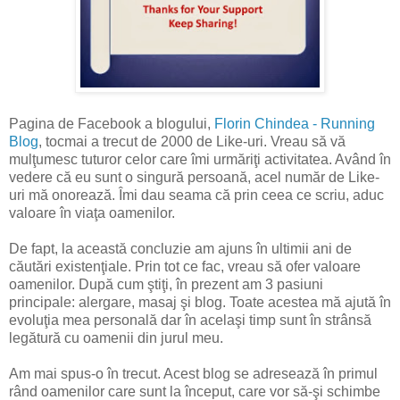
Pagina de Facebook a blogului,
Florin Chindea - Running
Blog
, tocmai a trecut de 2000 de Like-uri. Vreau să vă
mulţumesc tuturor celor care îmi urmăriţi activitatea. Având în
vedere că eu sunt o singură persoană, acel număr de Like-
uri mă onorează. Îmi dau seama că prin ceea ce scriu, aduc
valoare în viaţa oamenilor.
De fapt, la această concluzie am ajuns în ultimii ani de
căutări existenţiale. Prin tot ce fac, vreau să ofer valoare
oamenilor. După cum ştiţi, în prezent am 3 pasiuni
principale: alergare, masaj şi blog. Toate acestea mă ajută în
evoluţia mea personală dar în acelaşi timp sunt în strânsă
legătură cu oamenii din jurul meu.
Am mai spus-o în trecut. Acest blog se adresează în primul
rând oamenilor care sunt la început, care vor să-şi schimbe