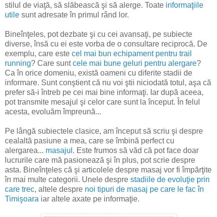
stilul de viaţă, să slăbească şi să alerge. Toate
informaţiile
utile
sunt adresate în primul rând lor.
Bineînţeles, pot dezbate şi cu cei avansaţi, pe subiecte
diverse, însă cu ei este vorba de o consultare reciprocă. De
exemplu, care este
cel mai bun echipament pentru trail
running
? Care sunt
cele mai bune geluri pentru alergare
?
Ca în orice domeniu, există oameni cu diferite stadii de
informare. Sunt conştient că nu voi ştii niciodată totul, aşa că
prefer să-i întreb pe cei mai bine informaţi. Iar după aceea,
pot transmite mesajul şi celor care sunt la început. În felul
acesta, evoluăm împreună...
Pe lângă subiectele clasice, am început să scriu şi despre
cealaltă pasiune a mea, care se îmbină perfect cu
alergarea...
masajul
. Este frumos să văd că pot face doar
lucrurile care mă pasionează şi în plus, pot scrie despre
asta. Bineînţeles că şi articolele despre masaj vor fi împărţite
în mai multe categorii. Unele despre
stadiile de evoluţie prin
care trec
, altele despre
noi tipuri de masaj pe care le fac în
Timişoara
iar altele axate pe informaţie.